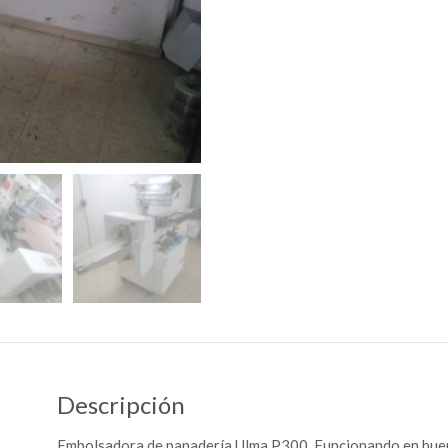
Descripción
Embolsadora de panadería Ulma P300. Funcionando en bue