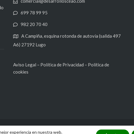
comercial@desarrollosceao.com
do
699 78 99 95
982 20 70 40
A Campiña, esquina rotonda de autovía (salida 497
A6) 27192 Lugo
Aviso Legal
–
Política de Privacidad
–
Política de
cookies
Proyecto realizado por
TCI Galicia
 mejor experiencia en nuestra web.