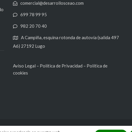
comercial@desarrollosceao.com
do
699 78 99 95
982 20 70 40
A Campiña, esquina rotonda de autovía (salida 497
A6) 27192 Lugo
Aviso Legal
–
Política de Privacidad
–
Política de
cookies
Proyecto realizado por
TCI Galicia