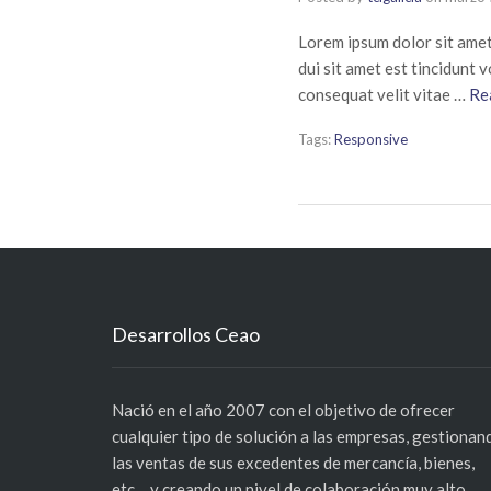
Lorem ipsum dolor sit amet
dui sit amet est tincidunt 
consequat velit vitae …
Re
Tags:
Responsive
Desarrollos Ceao
Nació en el año 2007 con el objetivo de ofrecer
cualquier tipo de solución a las empresas, gestionan
las ventas de sus excedentes de mercancía, bienes,
etc… y creando un nivel de colaboración muy alto.