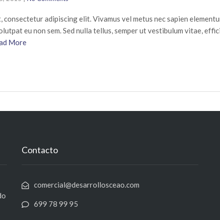
, consectetur adipiscing elit. Vivamus vel metus nec sapien element
volutpat eu non sem. Sed nulla tellus, semper ut vestibulum vitae, effi
ad More
Contacto
comercial@desarrollosceao.com
do
699 78 99 95