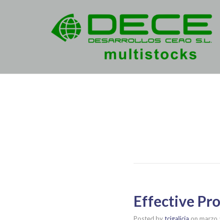
Effective Pr
Posted by
tcigalicia
on
marzo 